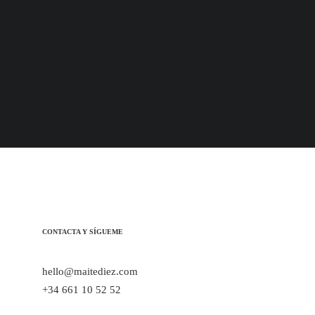
+ projectos
¿Hablamos? ·
CONTACTA Y SÍGUEME
hello@maitediez.com
+34 661 10 52 52