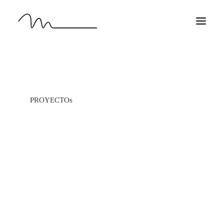
INICIO
PROYECTOS
SOBRE MÍ
PROYECTOs
CONTACTO
ES