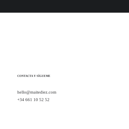
¿Hablamos? ·
CONTACTA Y SÍGUEME
hello@maitediez.com
+34 661 10 52 52
Linkedin
Instagram